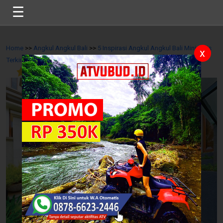
☰
Home
>>
Angkul Angkul Bali
>>
5 Inspirasi Angkul Angkul Bali Minimalis
x
Terkini
>>
5
/
11
Reviews