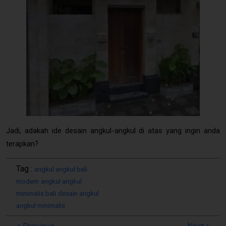
Angkul Angkul Minimalis Batu Alam
Jadi, adakah ide desain angkul-angkul di atas yang ingin anda
terapkan?
Tag :
angkul angkul bali
modern
angkul angkul
minimalis bali
desain angkul
angkul minimalis