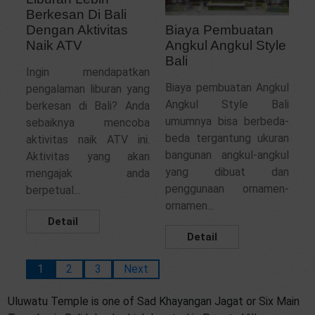
Berkesan Di Bali
Dengan Aktivitas
Biaya Pembuatan
Naik ATV
Angkul Angkul Style
Bali
Ingin mendapatkan
Biaya pembuatan Angkul
pengalaman liburan yang
Angkul Style Bali
berkesan di Bali? Anda
umumnya bisa berbeda-
sebaiknya mencoba
beda tergantung ukuran
aktivitas naik ATV ini.
bangunan angkul-angkul
Aktivitas yang akan
yang dibuat dan
mengajak anda
penggunaan ornamen-
berpetual...
ornamen...
Detail
Detail
1
2
3
Next
Uluwatu Temple is one of Sad Khayangan Jagat or Six Main