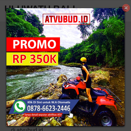
ULUWATU BALI
Home
All Blog
All Blog
Harga Rafting Di
Petualangan Seru
Sungai Ayung Bali
dengan Sewa ATV
di atvubud.id