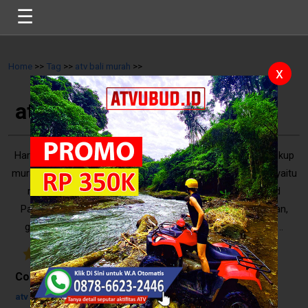
☰
Home
>>
Tag
>>
atv bali murah
>>
x
atv bali murah
Harga paket bermain ATV di Bali pada masa pandemi ini cukup
murah. Anda bahkan akan dapat promo harga yang murah yaitu
mulai dari Rp 250.000 per orang. Atv Di Bali Atv Bali Ubud
Paket ATV Bali ini sudah termasuk perlengkapan keamanan,
guide, locker, shower, dan ruang ganti. Perlengkapan kea ..
5
/
10
Reviews
Contents
atv bali murah