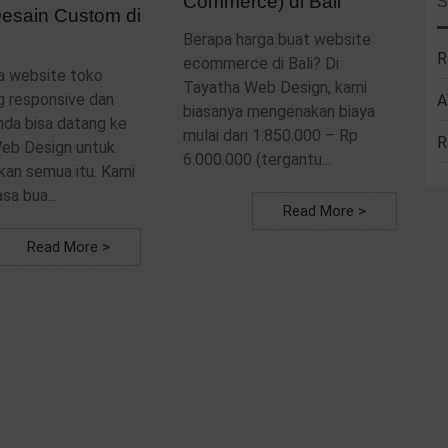
Commerce) di Bali
Desain Custom di
Berapa harga buat website
R
ecommerce di Bali? Di
ya website toko
Tayatha Web Design, kami
g responsive dan
A
biasanya mengenakan biaya
nda bisa datang ke
mulai dari 1.850.000 – Rp
R
eb Design untuk
6.000.000 (tergantu...
an semua itu. Kami
sa bua...
Read More >
Read More >