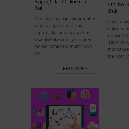
Baju (Toko Online) di
Online 
Bali
Bali
Memulai usaha jualan produk –
Ingin pun
produk seperti: baju, tas,
online yan
sepatu, dan sebagainya kini
elegan? A
bisa dilakukan dengan mudah
Tayatha W
melalui sebuah website toko
mendapatk
onl...
melayani ja
Read More >