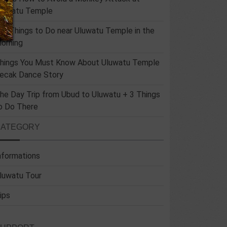
luwatu Temple
un Things to Do near Uluwatu Temple in the
orning
hings You Must Know About Uluwatu Temple
ecak Dance Story
he Day Trip from Ubud to Uluwatu + 3 Things
o Do There
CATEGORY
nformations
luwatu Tour
ips