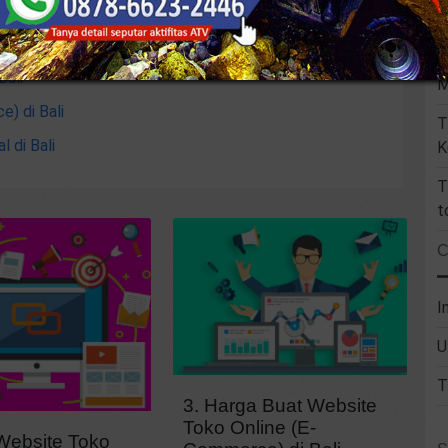
 di bali
U
i
F
Bali
M
) di Bali
T
 di Bali
K
T
t
I
U
T
3. Harga Buat Website
Toko Online (E-
 Website Toko