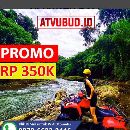
ULUWATU BALI
LOG
bali
toko online di bali
ju, tas, sepatu, dan sebagainya kini bisa dilakukan dengan
 Tidak perlu menyiapkan modal yang cukup besar untuk
na semua produk anda sudah bisa ditawarkan melalui ..
6
T
5