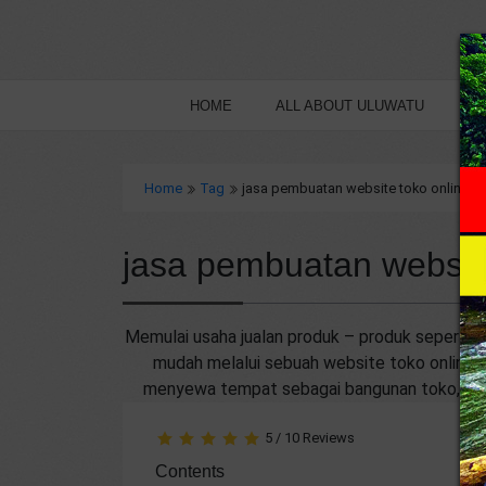
HOME
ALL ABOUT ULUWATU
B
Home
Tag
jasa pembuatan website toko online di 
jasa pembuatan website 
Memulai usaha jualan produk – produk seperti: ba
mudah melalui sebuah website toko online.
menyewa tempat sebagai bangunan toko, kare
5
/
10
Reviews
Contents