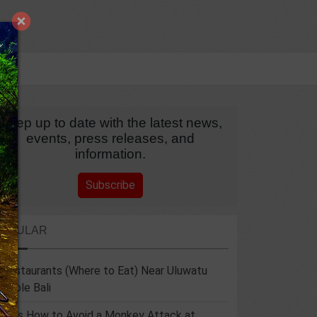
Keep up to date with the latest news,
events, press releases, and
information.
Subscribe
POPULAR
 Restaurants (Where to Eat) Near Uluwatu
emple Bali
 Tips How to Avoid a Monkey Attack at