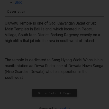
Blog
Description
Uluwatu Temple is one of Sad Khayangan Jagat or Six
Main Temples in Bali Island, which located in Pecatu
Village, South Kuta Disrict, Badung Regency exactly on a
high cliffs that jut into the sea in southwest of Island.
The temple is dedicated to Sang Hyang Widhi Wasa in his
manifestation as Dewa Rudra, one of Dewata Nawa Sanga
(Nine Guardian Dewata) who has a position in the
southwest.
Go to Default Page
Powered by
tayatha