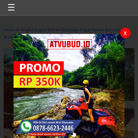
☰
Home
>>
Angkul Angkul Bali
>>
Ide Desain Pagar Rumah Batu Bata
x
Arsitektur Bali
>>
5
/
10
Reviews